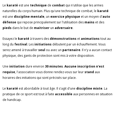
Le
karaté
est une
technique
de
combat
qui n'utilise que les armes
naturelles du corps humain. Plus qu'une technique de combat, le
karaté
est une
discipline mentale
, un
exercice physique
et un moyen d'
auto
défense
qui repose principalement sur l'utilisation des
mains
et des
pieds
dans le but de
maitriser
un
adversaire
.
Essayez le
karaté
à travers des
démonstrations
et
animations
tout au
long du
festival
. Les
initiations
débutent par un échauffement. Vous
serez amené à travailler
seul
ou avec un
partenaire
. Il n'y a aucun contact
physique, des gants de protection sont mis à votre disposition.
Une
initiation
dure environ
30 minutes
.
Aucune inscription n'est
requise
, l'association vous donne rendez-vous sur leur
stand
aux
horaires des initiations qui sont précisés sur place.
Le
karaté
est abordable à tout âge. Il s'agit d'une
discipline mixte
. La
pratique de ce sport est tout à faite
accessible
aux personnes en situation
de handicap.