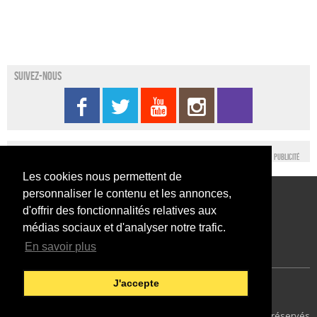
Suivez-nous
Publicité
Les cookies nous permettent de
personnaliser le contenu et les annonces,
Conditions générales d’utilisation
Nous contacter
d'offrir des fonctionnalités relatives aux
Conditions générales de vente
Mentions légales
médias sociaux et d'analyser notre trafic.
En savoir plus
J'accepte
Japan Expo Centre
Francais
79
© 2014 SEFA EVENT - Tous droits réservés