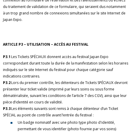
connexion au formulaire de réservation et des ralentissements ou échecs
du traitement de validation de ce formulaire, qui seraient dus notamment
à un trop grand nombre de connexions simultanées sur le site Internet de
Japan Expo.
ARTICLE P3 – UTILISATION – ACCÈS AU FESTIVAL
P3.1
Les Tickets SPÉCIAUX donnent accès au festival Japan Expo
correspondant durant toute la durée de la manifestation selon les horaires
indiqués sur le site Internet du festival pour chaque catégorie sauf
indications contraires.
P3.2
Lors du premier contrôle, les détenteurs de Tickets SPÉCIAUX devront
présenter leur ticket valide (imprimé par leurs soins ou sous forme
dématérialisée, suivant les conditions de l’article 7 des CGV), ainsi que leur
pièce d’identité en cours de validité.
P3.3
Les éléments suivants sont remis à chaque détenteur d’un Ticket
SPÉCIAL au point de contrôle avant l’entrée du festival :
Un badge nominatif avec une photo type photo d'identité,
permettant de vous identifier (photo fournie par vos soins)