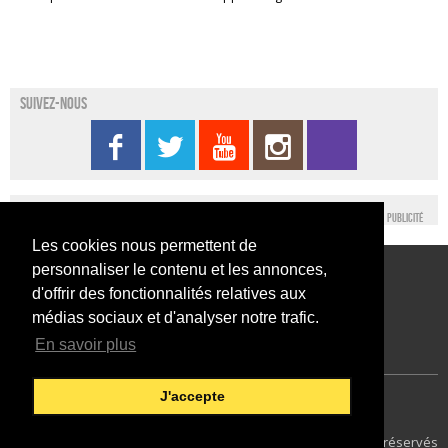
Suivez-nous
Publicité
Les cookies nous permettent de
personnaliser le contenu et les annonces,
Conditions générales d’utilisation
Nous contacter
d'offrir des fonctionnalités relatives aux
Conditions générales de vente
Mentions légales
médias sociaux et d'analyser notre trafic.
En savoir plus
J'accepte
Japan Expo Centre
Francais
7
© 2014 SEFA EVENT - Tous droits réservés