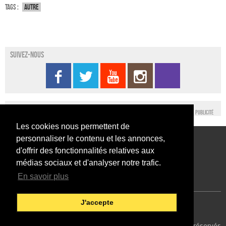
Tags :
Autre
Suivez-nous
Publicité
Les cookies nous permettent de
personnaliser le contenu et les annonces,
Conditions générales d’utilisation
Nous contacter
d'offrir des fonctionnalités relatives aux
Conditions générales de vente
Mentions légales
médias sociaux et d'analyser notre trafic.
En savoir plus
J'accepte
Japan Expo Centre
Francais
38
© 2014 SEFA EVENT - Tous droits réservés