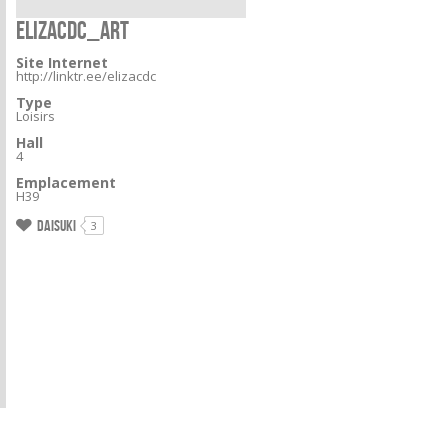
ELIZACDC_ART
Site Internet
http://linktr.ee/elizacdc
Type
Loisirs
Hall
4
Emplacement
H39
Daisuki
3