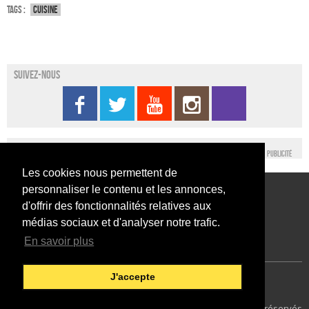
Tags :
Cuisine
Suivez-nous
Publicité
Les cookies nous permettent de
personnaliser le contenu et les annonces,
Conditions générales d’utilisation
Nous contacter
d'offrir des fonctionnalités relatives aux
Conditions générales de vente
Mentions légales
médias sociaux et d'analyser notre trafic.
En savoir plus
J'accepte
Japan Expo Centre
Francais
41
© 2014 SEFA EVENT - Tous droits réservés