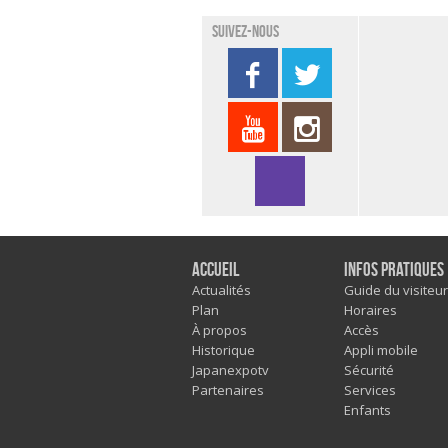
Suivez-nous
Accueil
Infos pratiques
Actualités
Guide du visiteur
Plan
Horaires
À propos
Accès
Historique
Appli mobile
Japanexpotv
Sécurité
Partenaires
Services
Enfants