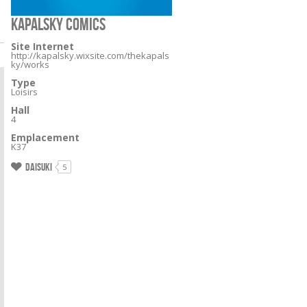
KAPALSKY COMICS
Site Internet
http://kapalsky.wixsite.com/thekapals
ky/works
Type
Loisirs
Hall
4
Emplacement
K37
Daisuki
5