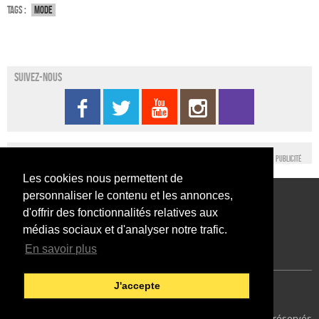
Tags :
Mode
Suivez-nous
Publicité
Les cookies nous permettent de
personnaliser le contenu et les annonces,
Conditions générales d’utilisation
Nous contacter
d'offrir des fonctionnalités relatives aux
Conditions générales de vente
Mentions légales
médias sociaux et d'analyser notre trafic.
En savoir plus
J'accepte
Japan Expo Centre
Francais
40
© 2014 SEFA EVENT - Tous droits réservés