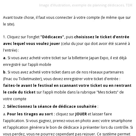
Image d'illustration, exemple de planning dédicaces, TDR
Avant toute chose, il faut vous connecter à votre compte (le même que sur
le site).
1. Cliquez sur l’onglet
"Dédicaces"
, puis
choisissez le ticket d’entrée
avec lequel vous voulez jouer
(celui du jour qui doit avoir été scanné à
l'entrée) :
a.
Si vous avez acheté votre ticket sur la billetterie Japan Expo, il est déjà
enregistré sur l’appli mobile
b.
Si vous avez acheté votre ticket dans un de nos réseaux partenaires
(Fnac ou Ticketmaster), vous devez enregistrer votre ticket d'entrée :
faites-le avant le festival en scannant votre ticket
ou en rentrant
le code du ticket
sur l’appli mobile dans la rubrique "Mes tickets" de
votre compte
2.
Sélectionnez la séance de dédicace souhaitée
:
a.
Pour les tirages au sort :
cliquez sur
JOUER
et laisser faire
l’application. Si vous gagnez, prenez-vous en photo avec votre smartphone
et l’application générera le bon de dédicace à présenter lors du contrôle. Si
vous perdez, vous ne pourrez cependant pas rejouer. Ce système permet