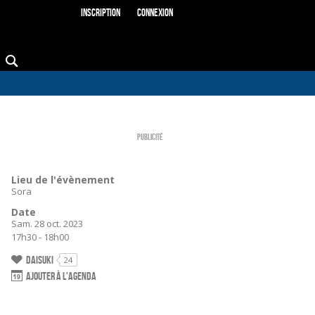
Inscription
Connexion
Publicité
Lieu de l'évènement
Sora
Date
Sam. 28 oct. 2023
n
17h30 - 18h00
Daisuki
24
Ajouter à l'agenda