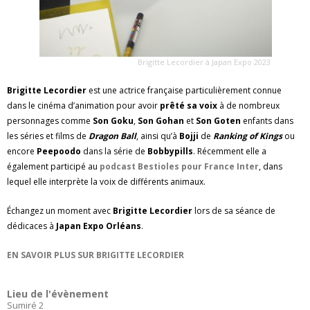
Brigitte Lecordier à Japan Expo 2023
Brigitte Lecordier
est une actrice française particulièrement connue
dans le cinéma d’animation pour avoir
prêté sa voix
à de nombreux
personnages comme
Son Goku
,
Son Gohan
et
Son Goten
enfants dans
les séries et films de
Dragon Ball
, ainsi qu’à
Bojji
de
Ranking of Kings
ou
encore
Peepoodo
dans la série de
Bobbypills
. Récemment elle a
également participé au
podcast Bestioles pour France Inter
, dans
lequel elle interprète la voix de différents animaux.
Échangez un moment avec
Brigitte Lecordier
lors de sa séance de
dédicaces à
Japan Expo Orléans
.
EN SAVOIR PLUS SUR BRIGITTE LECORDIER
Lieu de l'évènement
Sumiré 2