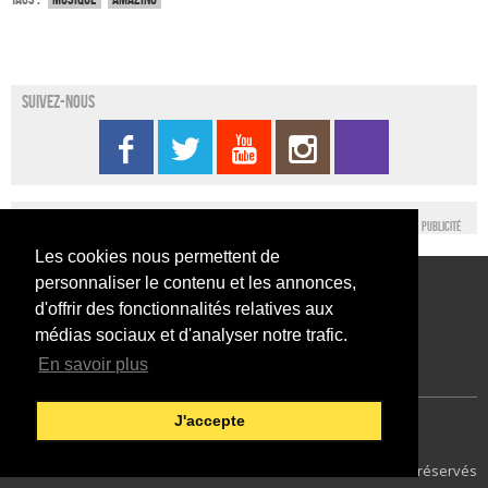
Suivez-nous
Publicité
Les cookies nous permettent de
personnaliser le contenu et les annonces,
Conditions générales d’utilisation
Nous contacter
d'offrir des fonctionnalités relatives aux
Conditions générales de vente
Mentions légales
médias sociaux et d'analyser notre trafic.
En savoir plus
J'accepte
Japan Expo Centre
Francais
29
© 2014 SEFA EVENT - Tous droits réservés