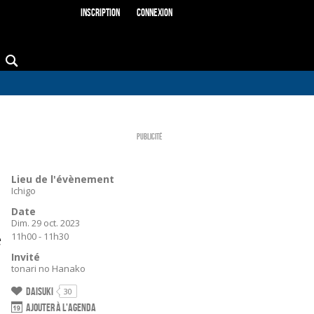
Inscription
Connexion
Publicité
Lieu de l'évènement
Ichigo
Date
Dim. 29 oct. 2023
e
11h00 - 11h30
Invité
tonari no Hanako
Daisuki
30
Ajouter à l'agenda