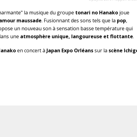
st charmante" la musique du groupe
tonari no Hanako
joue
amour maussade
. Fusionnant des sons tels que la
pop
,
ropose un nouveau son à sensation basse température qui
dans une
atmosphère unique, langoureuse et flottante
.
Hanako
en concert à
Japan Expo Orléans
sur la
scène Ichig