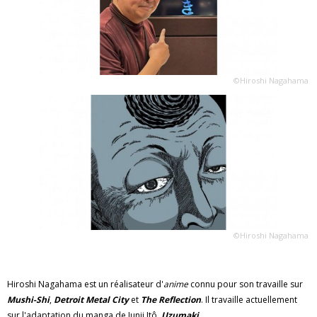
©Hiroshi Nagahama
©Hiroshi Nagahama
Hiroshi Nagahama est un réalisateur d'
anime
connu pour son travaille sur
Mushi-Shi
,
Detroit Metal City
et
The Reflection
. Il travaille actuellement
sur l'adaptation du manga de Junji Itô,
Uzumaki
.