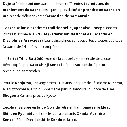
Dojo
présenteront une partie de leurs différentes
techniques de
maniement du sabre
ainsi que la possibilité de
prendre un sabre en
main
et de débuter votre
formation de samouraï
!
L’
association d’Escrime Traditionnelle Japonaise Checy
créée en
2020 est affiliée à la
FNBDA
(
Fédération National de Battôdô et
Disciplines Associées
). Leurs disciplines sont ouvertes à toutes et à tous
(à partir de 14 ans), sans compétition.
Le
Seitei Tôho Battôdô
(voie de la coupe) est une école de coupe
développée par
Kato Shinji Sensei
, 9ème Dan Hanshi, à partir de
techniques ancestrales.
Pour le
Kenjutsu
, l’enseignement transmis s’inspire de l’école de
Kurama
,
elle fut fondée à la fin du XVIe siècle par un samouraï du nom de
Ono
Shogen
à Kurama près de Kyoto.
L’école enseignée en
Iaido
(voie de l’être en harmonie) est le
Muso
Shinden Ryu Iaido
, tel que le leur a transmis
Okada Morihiro
Sensei
, 8ème Dan Hanshi de
Kendo
et
Iaido
.