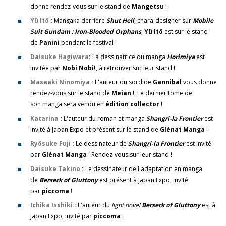
donne rendez-vous sur le stand de
Mangetsu
!
Yû Itô
:
Mangaka derrière
Shut Hell
, chara-designer sur
Mobile
Suit Gundam : Iron-Blooded Orphans
,
Yû Itô
est sur le stand
de
Panini
pendant le festival !
Daisuke Hagiwara
:
La dessinatrice du manga
Horimiya
est
invitée par
Nobi Nobi!
, à retrouver sur leur stand !
Masaaki Ninomiya
:
L'auteur du sordide
Gannibal
vous donne
rendez-vous sur le stand de
Meian
! Le dernier tome de
son
manga sera vendu en
édition collector
!
Katarina
:
L'auteur du roman et manga
Shangri-la Frontier
est
invité à Japan Expo et présent sur le stand de
Glénat Manga
!
Ryôsuke Fuji
:
Le dessinateur de
Shangri-la Frontier
est invité
par
Glénat Manga
! Rendez-vous sur leur stand !
Daisuke Takino
:
Le dessinateur de l'adaptation en manga
de
Berserk of Gluttony
est présent à Japan Expo, invité
par
piccoma
!
Ichika Isshiki
:
L'auteur du
light novel
Berserk of Gluttony
est à
Japan Expo, invité par
piccoma
!