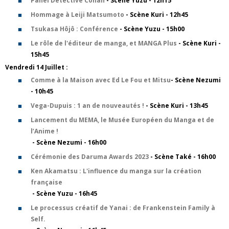
Panel Détective Conan
- Scène Yuzu - 12h15
Hommage à Leiji Matsumoto
- Scène Kuri - 12h45
Tsukasa Hôjô : Conférence
- Scène Yuzu - 15h00
Le rôle de l'éditeur de manga, et MANGA Plus
- Scène Kuri -
15h45
​Vendredi 14 Juillet :
Comme à la Maison avec Ed Le Fou et Mitsu
- Scène Nezumi
- 10h45
Vega-Dupuis : 1 an de nouveautés !
- Scène Kuri - 13h45
Lancement du MEMA, le Musée Européen du Manga et de
l’Anime !
- Scène Nezumi - 16h00
Cérémonie des Daruma Awards 2023
- Scène Také - 16h00
Ken Akamatsu : L'influence du manga sur la création
française
- Scène Yuzu - 16h45
Le processus créatif de Yanai : de Frankenstein Family à
Self.