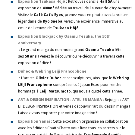
Exposition Tsukasa Hôjô
:
Retrouvez dans le
Hall 5A
une
exposition de
400m²
dédiée au travail de l'auteur de
City Hunter
!
Visitez le
Café Cat's Eyes
, prenez-vous en photo avec la voiture
légendaire de
Ryo Saeba
, vivez une expérience immersive au
cœur de l'œuvre de
Tsukasa Hôjô
.
Exposition Blackjack by Osamu Tezuka, the 50th
anniversary
:
Le grand manga du non moins grand
Osamu Tezuka
fête
ses
50 ans !
Venez le découvrir ou re-découvrir à travers cette
exposition dédiée !
Duhec & Webring Leiji Francophone
:
L'artiste
Olivier Duhec
et ses sculptures, ainsi que le
Webring
LEIJI Francophone
sont présents à Japan Expo pour rendre
hommage à
Leiji Matsumoto
, qui nous a quitté cette année.
ART & DESIGN INSPIRATION : ATELIER MANGA
:
Rejoignez ART
ET DESIGN INSPIRATION et venez découvrir l’art du dessin manga !
Laissez-vous emporter par votre imagination !
Exposition Yanai
: Cette exposition organisée en collaboration
avec les éditions ChattoChatto vous livre tous les secrets sur le
processus créatif de Yanai, autrice de
Frankenstein Family
.