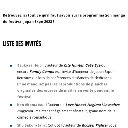
Retrouvez ici tout ce qu'il faut savoir sur la programmation manga
du festival Japan Expo 2023 !
Liste des invités
Tsukasa Hôjô
:
L'auteur de
City Hunter, Cat's Eye
ou
encore
Family Compo
est l'invité d'honneur de Japan Expo !
Retrouvez-le lors de conférences et séances de dédicaces.
Et ne manquez pas les reproductions de planches
originales des œuvres du maître en vente pendant le
festival
Ken Akamatsu
:
L'auteur de
Love Hina
et
Negima ! Le maître
magicien
, maintenant également sénateur, grand nom de la
comédie romantique
Shu Sakuratani
:
Cot Cot ! L'auteur de
Rooster Fighter
vous