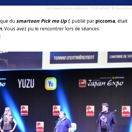
Lee Kwan Eun en dédicace, Crédit photo: © David Elba
tique du
smartoon Pick me Up !
, publié par
piccoma
, était
n
. Vous avez pu le rencontrer lors de séances
.