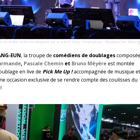
e Lecordier et Bruno Méyène sur la scène Yuzu, Crédit photo : ©Justine Van Mastrig
ANG-EUN
, la troupe de
comédiens de doublages
composé
Larmande
,
Pascale Chemin
et
Bruno Méyère
est montée
oublage en live de
Pick Me Up !
accompagnée de musique e
Une occasion exclusive de se rendre compte des coulisses du
!