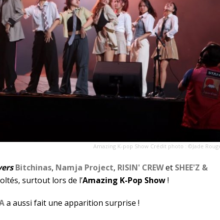
Amazing K-pop Show Crédit photo : ©Jade Roug
vers
Bitchinas
,
Namja Project
,
RISIN' CREW
et
SHEE'Z &
oltés,
surtout lors de l’
Amazing K-Pop Show
!
A
a aussi fait une apparition surprise !