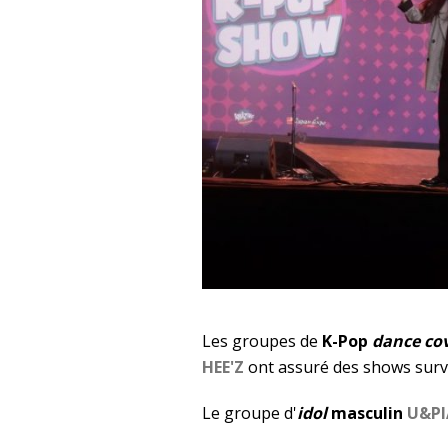
Les groupes de
K-Pop
dance co
HEE'Z
ont assuré des shows surv
Le groupe d'
idol
masculin
U&PI