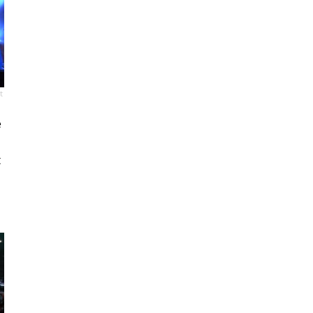
t
e
t