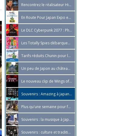
Rencontrez le réalisateur Hiroshi Nagahama à Japan Expo Orléans
En Route Pour Japan Expo est de retour pour une nouvelle saison !
Le DLC Cyberpunk 2077 : Phantom Liberty sort le 26 septembre !
Les Totally Spies débarquent en lecture webtoon sur ONO
Tarifs réduits Chunin pour le samedi 28 octobre sold out !
Un peu de Japon au château d'Ormesson !
Le nouveau clip de Wings of Artemis !
Souvenirs : Amazing à Japan Expo 2023 !
Plus qu'une semaine pour faire partie de la programmation !
Souvenirs : la musique à Japan Expo 2023 !
Souvenirs : culture et traditions à Japan Expo 2023 !