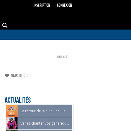
Inscription
Connexion
Publicité
Daisuki
0
Actualités
Le retour de la nuit One Piece le 29 Septembre !
Venez chanter vos génériques préférés avec Jean-Marc Anthony Kabeya