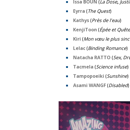
Issa BOUN
(
La Dose
,
Just
Eyrra
(
The Quest
)
Kathys
(
Près de l'eau
)
KenjiToon
(
Épée et Quêt
Kiri
(
Mon vœu le plus sinc
Lelac
(
Binding Romance
)
Natacha RATTO
(
Sex, Dr
Tacmela
(
Science infuse
)
Tampopoeiki
(
Sunshine
)
Asami WANGF
(
Disabled
)