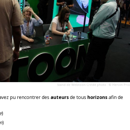
Stand de Webtoon Crédit photo : © Hervin Pro
avez pu rencontrer des
auteurs
de tous
horizons
afin de
e
)
n
)