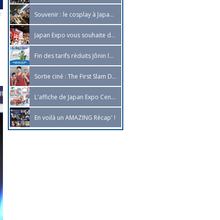
z
Souvenir : le cosplay à Japan Expo 2023 !
Japan Expo vous souhaite de bonnes vacances !
Fin des tarifs réduits Jônin le 31 juillet, dépêchez-vous de réserver vos tickets !
Sortie ciné : The First Slam Dunk
L'affiche de Japan Expo Centre dévoilée !
En voilà un AMAZING Récap' !