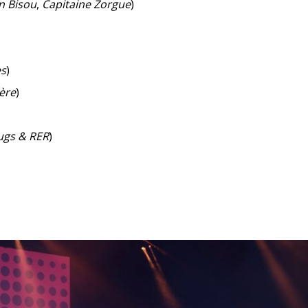
in Bisou
,
Capitaine Zorgue
)
es
)
ère
)
ugs & RER
)