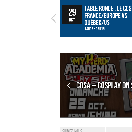
Table ronde : Le Cos
29
France/Europe vs
oct.
Québec/US
14h15 - 15h15
CoSA – Cosplay on 
Suivez-nous