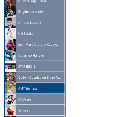
Hiroshi Nagahama
Brigitte Lecordier
Arnaud Laurent
Uki Satake
Jean-Marc Anthony Kabeya
tonari no Hanako
STARSEED'Z
CoSA – Cosplay on Stage Association
AMY Signless
ADDssin
Seika Yomi